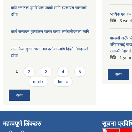
कृषि स्नातक प्राविधिक पदको लागि दरखास्त फारमको
ढाँचा
आर्थिक ऐन २
मिति :
3 week
कार्य सम्पादन मुल्यांकन फारम करार कर्मचारीहरुका लागि
माण्डवी गाउँपा
परिवारलाई राह
सामाजिक सुरक्षा भत्ता नाम दर्ताका लागि दिईने निवेदनको
सम्वन्धी (दोश्
ढांचा
मिति :
1 year
Pages
1
2
3
4
5
अन्य
next ›
last »
अन्य
महत्वपूर्ण लिंकहरु
सूचना प्रविध