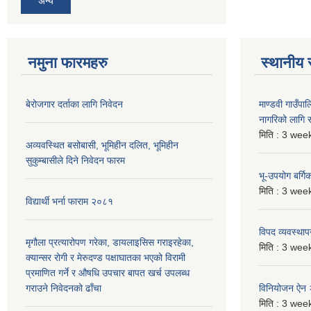
अन्य
नमुना फारमहरु
स्थानीय 
बेरोजगार दर्ताका लागि निवेदन
माण्डवी गाउँप
नागरिको लागि
मिति :
3 week
अव्यवस्थित बसोबासी, भूमिहीन दलित, भूमिहीन
सुकुम्बासीले दिने निवेदन फारम
भू-उपयोग बर्ग
मिति :
3 week
विद्यार्थी भर्ना फाराम २०८१
विपद व्यवस्था
मृगौला प्रत्यारोपण गरेका, डायलाइसिस गराइरहेका,
मिति :
3 week
क्यान्सर रोगी र मेरुदण्ड पक्षाघातका भएको विरामी
प्रमाणित गर्ने र औषधि उपचार बापत खर्च उपलब्ध
गराउने निवेदनको ढाँचा
विनियोजन ऐन
मिति :
3 week