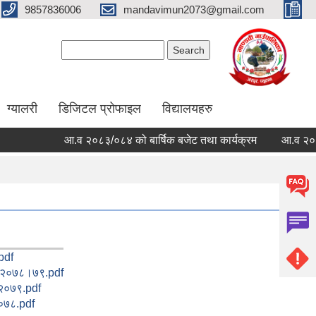
9857836006
mandavimun2073@gmail.com
Search form
Search
ग्यालरी
डिजिटल प्रोफाइल
विद्यालयहरु
आ.व २०८३/०८४ को बार्षिक बजेट तथा कार्यक्रम
आ.व २०८३/०८४
pdf
 २०७८।७९.pdf
२०७९.pdf
०७८.pdf