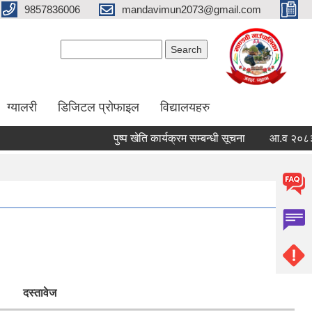
9857836006
mandavimun2073@gmail.com
Search form
Search
ग्यालरी
डिजिटल प्रोफाइल
विद्यालयहरु
पुष्प खेति कार्यक्रम सम्बन्धी सूचना
आ.व २०८३/०८४ को
दस्तावेज