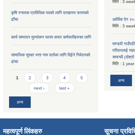
मिति :
3 week
कृषि स्नातक प्राविधिक पदको लागि दरखास्त फारमको
ढाँचा
आर्थिक ऐन २
मिति :
3 week
कार्य सम्पादन मुल्यांकन फारम करार कर्मचारीहरुका लागि
माण्डवी गाउँपा
परिवारलाई राह
सामाजिक सुरक्षा भत्ता नाम दर्ताका लागि दिईने निवेदनको
सम्वन्धी (दोश्
ढांचा
मिति :
1 year
Pages
1
2
3
4
5
अन्य
next ›
last »
अन्य
महत्वपूर्ण लिंकहरु
सूचना प्रविध