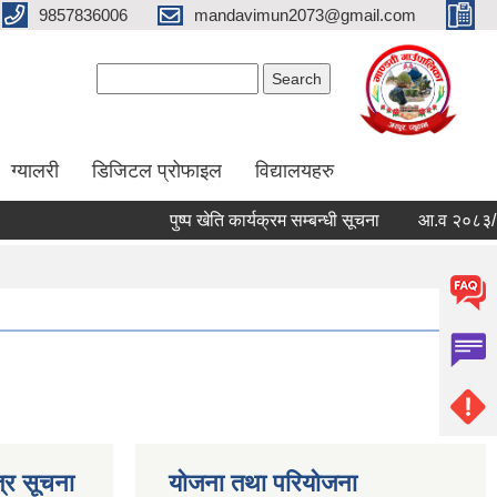
9857836006
mandavimun2073@gmail.com
Search form
Search
ग्यालरी
डिजिटल प्रोफाइल
विद्यालयहरु
पुष्प खेति कार्यक्रम सम्बन्धी सूचना
आ.व २०८३/०८४ को 
्र सूचना
योजना तथा परियोजना