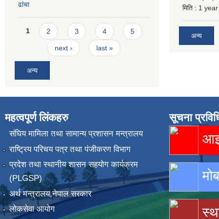
ढांचा
मिति :
1 year
Pages
1
2
3
4
5
अन्य
next ›
last »
अन्य
महत्वपूर्ण लिंकहरु
सूचना प्रविध
संघिय मामिला तथा सामान्य प्रशासन मन्त्रालय
आइस
राष्ट्रिय परिचय पत्र तथा पंजीकरण विभाग
प्रदेश तथा स्थानीय शासन सहयोग कार्यक्रम
मोब
(PLGSP)
अर्थ मन्त्रालय,नेपाल सरकार
लोकसेवा आयोग
स्थ