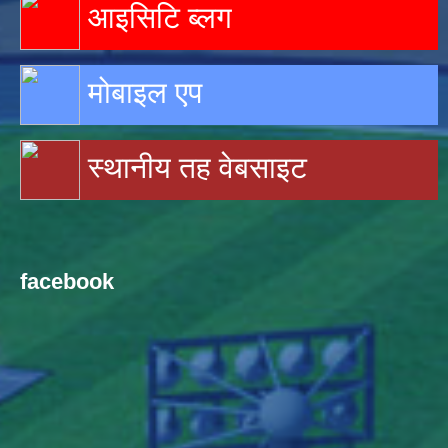
आइसिटि ब्लग
मोबाइल एप
स्थानीय तह वेबसाइट
facebook