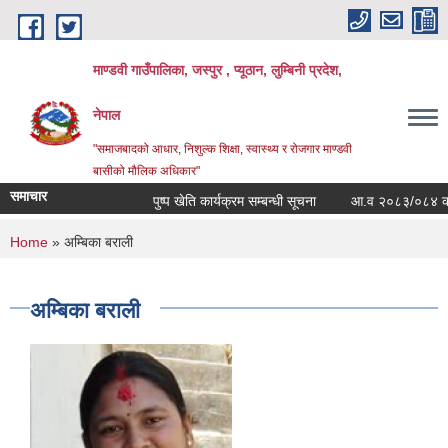
Skip to main content
माण्डवी गाउँपालिका, जस्पुर , प्यूठान, लुम्बिनी प्रदेश,
नेपाल
"समाजबादको आधार, निशुल्क शिक्षा, स्वास्थ्य र रोजगार माण्डवी
बासीको मौलिक अधिकार"
समाचार
पुष्प खेति कार्यक्रम सम्बन्धी सूचना
आ.व २०८३/०८४ को बार्ष
You are here
Home
» अम्बिका बराली
अम्बिका बराली