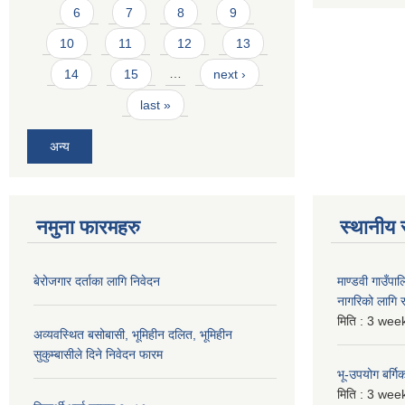
6
7
8
9
10
11
12
13
14
15
…
next ›
last »
अन्य
नमुना फारमहरु
स्थानीय 
बेरोजगार दर्ताका लागि निवेदन
माण्डवी गाउँप
नागरिको लागि
मिति :
3 week
अव्यवस्थित बसोबासी, भूमिहीन दलित, भूमिहीन
सुकुम्बासीले दिने निवेदन फारम
भू-उपयोग बर्ग
मिति :
3 week