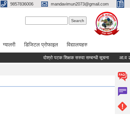
9857836006
mandavimun2073@gmail.com
Search form
Search
ग्यालरी
डिजिटल प्रोफाइल
विद्यालयहरु
दोश्रो पटक शिक्षक सरुवा सम्बन्धी सूचना
आ.व २०८३/०८४