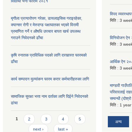
विद्यार्थी भर्ना फाराम २०८१
विपद व्यवस्था
मृगौला प्रत्यारोपण गरेका, डायलाइसिस गराइरहेका,
मिति :
3 week
क्यान्सर रोगी र मेरुदण्ड पक्षाघातका भएको विरामी
प्रमाणित गर्ने र औषधि उपचार बापत खर्च उपलब्ध
गराउने निवेदनको ढाँचा
विनियोजन ऐन
मिति :
3 week
कृषि स्नातक प्राविधिक पदको लागि दरखास्त फारमको
ढाँचा
आर्थिक ऐन २
मिति :
3 week
कार्य सम्पादन मुल्यांकन फारम करार कर्मचारीहरुका लागि
माण्डवी गाउँपा
परिवारलाई राह
सामाजिक सुरक्षा भत्ता नाम दर्ताका लागि दिईने निवेदनको
सम्वन्धी (दोश्
ढांचा
मिति :
1 year
Pages
1
2
3
4
5
अन्य
next ›
last »