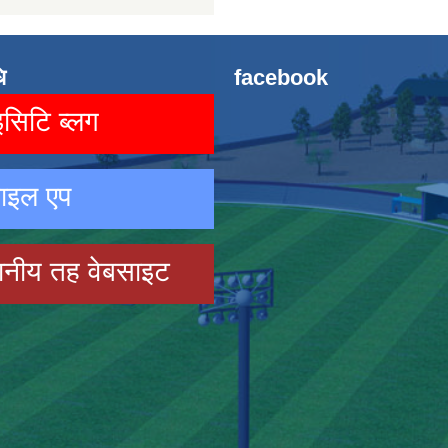
ि
facebook
िटि ब्लग
ाइल एप
ानीय तह वेबसाइट