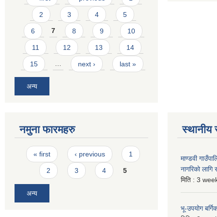
2
3
4
5
6
7
8
9
10
11
12
13
14
15
…
next ›
last »
अन्य
नमुना फारमहरु
स्थानीय 
Pages
« first
‹ previous
1
माण्डवी गाउँप
नागरिको लागि
2
3
4
5
मिति :
3 week
अन्य
भू-उपयोग बर्ग