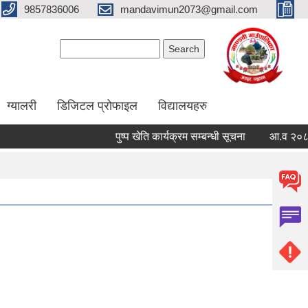
9857836006
mandavimun2073@gmail.com
Search form
Search
ग्यालरी
डिजिटल प्रोफाइल
विद्यालयहरु
पुष्प खेति कार्यक्रम सम्बन्धी सूचना
आ.व २०८३/०८४ क