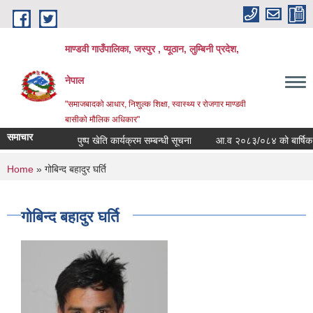
Skip to main content
माण्डवी गाउँपालिका, जस्पुर , प्यूठान, लुम्बिनी प्रदेश,
नेपाल
"समाजबादको आधार, निशुल्क शिक्षा, स्वास्थ्य र रोजगार माण्डवी
बासीको मौलिक अधिकार"
समाचार
पुष्प खेति कार्यक्रम सम्बन्धी सूचना
आ.व २०८३/०८४ को बार्षिक बजेट 
You are here
Home
» गोबिन्द बहादुर घर्ति
गोबिन्द बहादुर घर्ति