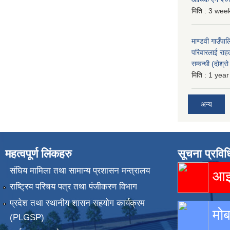
मिति :
3 week
माण्डवी गाउँपा
परिवारलाई राह
सम्वन्धी (दोश्
मिति :
1 year
अन्य
महत्वपूर्ण लिंकहरु
सूचना प्रविध
संघिय मामिला तथा सामान्य प्रशासन मन्त्रालय
आइस
राष्ट्रिय परिचय पत्र तथा पंजीकरण विभाग
प्रदेश तथा स्थानीय शासन सहयोग कार्यक्रम
मोब
(PLGSP)