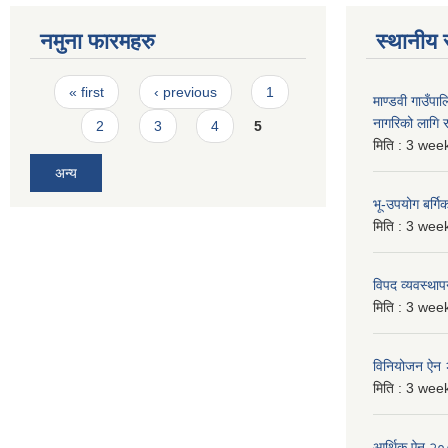
नमुना फारमहरु
स्थानीय 
Pages
« first
‹ previous
1
माण्डवी गाउँप
नागरिको लागि
2
3
4
5
मिति :
3 week
अन्य
भू-उपयोग बर्ग
मिति :
3 week
विपद व्यवस्था
मिति :
3 week
विनियोजन ऐन
मिति :
3 week
आर्थिक ऐन २