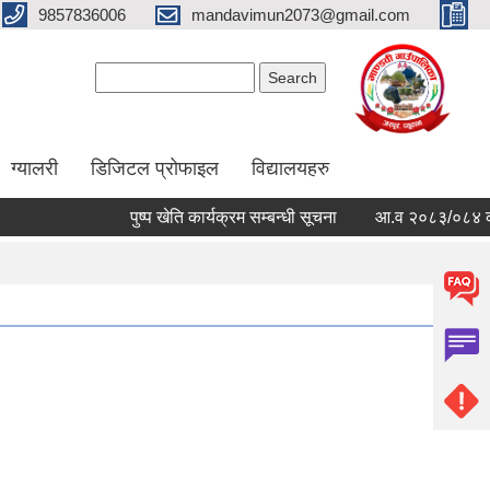
9857836006
mandavimun2073@gmail.com
Search form
Search
ग्यालरी
डिजिटल प्रोफाइल
विद्यालयहरु
पुष्प खेति कार्यक्रम सम्बन्धी सूचना
आ.व २०८३/०८४ को बार्षि