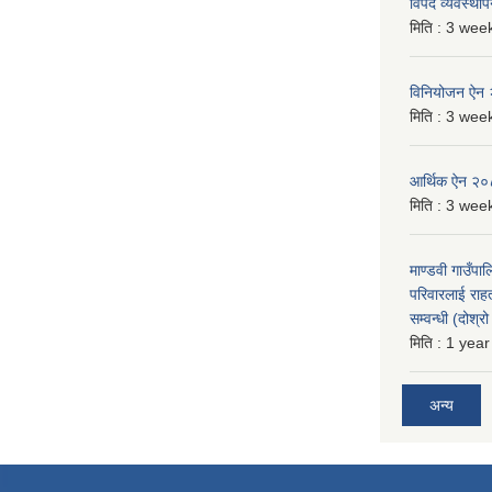
विपद व्यवस्था
मिति :
3 week
विनियोजन ऐन
मिति :
3 week
आर्थिक ऐन २
मिति :
3 week
माण्डवी गाउँपा
परिवारलाई राह
सम्वन्धी (दोश्
मिति :
1 year
अन्य