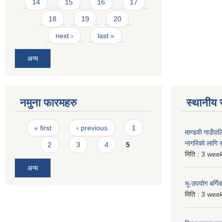
14
15
16
17
18
19
20
next ›
last »
अन्य
नमुना फारमहरु
स्थानीय 
Pages
« first
‹ previous
1
माण्डवी गाउँप
नागरिको लागि
2
3
4
5
मिति :
3 week
अन्य
भू-उपयोग बर्ग
मिति :
3 week