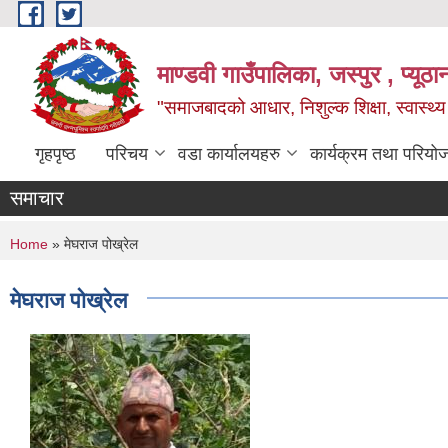
Skip to main content
माण्डवी गाउँपालिका, जस्पुर , प्यूठा
"समाजबादको आधार, निशुल्क शिक्षा, स्वास्थ
गृहपृष्ठ
परिचय
वडा कार्यालयहरु
कार्यक्रम तथा परियो
समाचार
You are here
Home
» मेघराज पोख्रेल
मेघराज पोख्रेल