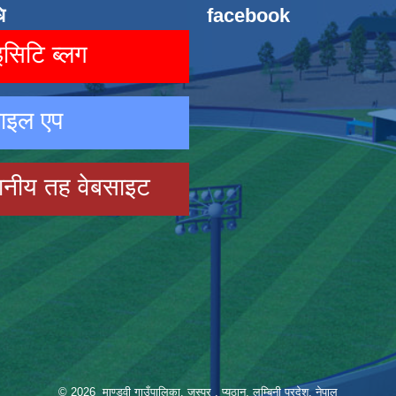
ि
facebook
िटि ब्लग
ाइल एप
ानीय तह वेबसाइट
© 2026 माण्डवी गाउँपालिका, जस्पुर , प्यूठान, लुम्बिनी प्रदेश, नेपाल