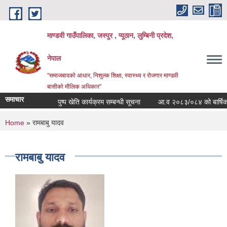
Skip to main content
माण्डवी गाउँपालिका, जस्पुर , प्यूठान, लुम्बिनी प्रदेश,
नेपाल
"समाजबादको आधार, निशुल्क शिक्षा, स्वास्थ्य र रोजगार माण्डवी
बासीको मौलिक अधिकार"
समाचार
पुष्प खेति कार्यक्रम सम्बन्धी सूचना
आ.व २०८३/०८४ को बार्षिक बजेट
You are here
Home
» रामबाबु यादव
रामबाबु यादव