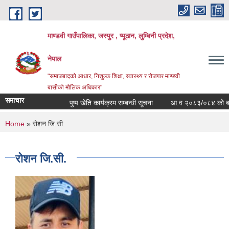
Skip to main content
माण्डवी गाउँपालिका, जस्पुर , प्यूठान, लुम्बिनी प्रदेश,
नेपाल
"समाजबादको आधार, निशुल्क शिक्षा, स्वास्थ्य र रोजगार माण्डवी
बासीको मौलिक अधिकार"
समाचार
पुष्प खेति कार्यक्रम सम्बन्धी सूचना
आ.व २०८३/०८४ को बार्षिक ब
You are here
Home
» रोशन जि.सी.
रोशन जि.सी.