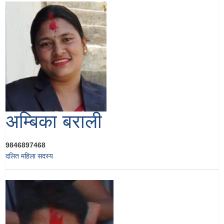
अम्बिका बराली
9846897468
दलित महिला सदस्य