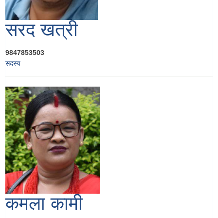
सरद खत्री
9847853503
सदस्य
कमला कामी