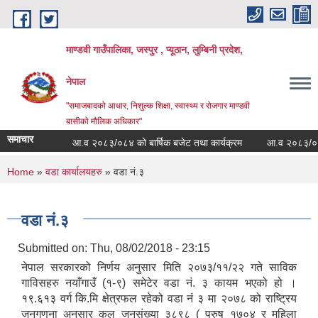
Skip to main content
माण्डवी गाउँपालिका, जस्पुर , प्यूठान, लुम्बिनी प्रदेश,
नेपाल
"समाजबादको आधार, निशुल्क शिक्षा, स्वास्थ्य र रोजगार माण्डवी
बासीको मौलिक अधिकार"
समाचार
आ.व २०८३/०८४ को बार्षिक बजेट तथा कार्यक्रम
आ.व २०८३/०८४ को बज
You are here
Home
»
वडा कार्यालयहरु
» वडा नं.३
वडा नं.३
Submitted on:
Thu, 08/02/2018 - 23:15
नेपाल सरकारको निर्णय अनुसार मिति २०७३/११/२२ गते साविक
गाविसहरु नयाँगाउँ (१-९) समेटेर वडा नं. ३ कायम भएको हो ।
१९.६१३ वर्ग कि.मि क्षेत्रफल रहेको वडा नं ३ मा २०७८ को राष्ट्रिय
जनगणना अनुसार कुल जनसंख्या ३८९८ ( पुरुष १७०४ र महिला