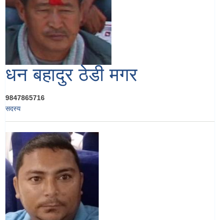
धन बहादुर ठेडी मगर
9847865716
सदस्य