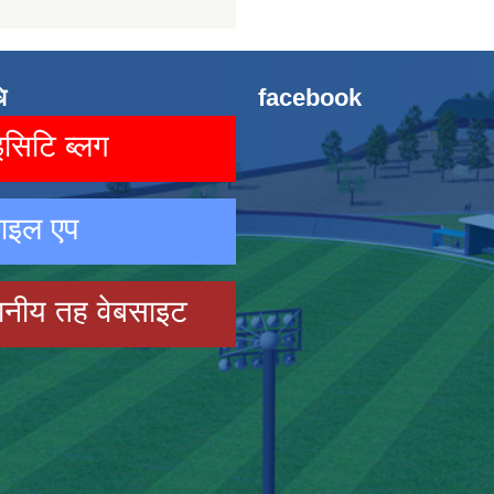
ि
facebook
िटि ब्लग
ाइल एप
ानीय तह वेबसाइट