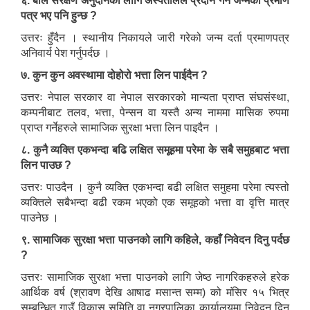
६. बाल संरक्षण अनुदानको लागि अस्पतालले प्रदान गर्ने जन्मको प्रमाण
पत्र भए पनि हुन्छ ?
उत्तरः हुँदैन । स्थानीय निकायले जारी गरेको जन्म दर्ता प्रमाणपत्र
अनिवार्य पेश गर्नुपर्दछ ।
७. कुन कुन अवस्थामा दोहोरो भत्ता लिन पाईदैन ?
उत्तरः नेपाल सरकार वा नेपाल सरकारको मान्यता प्राप्त संघसंस्था,
कम्पनीबाट तलव, भत्ता, पेन्सन वा यस्तै अन्य नाममा मासिक रुपमा
प्राप्त गर्नेहरुले सामाजिक सुरक्षा भत्ता लिन पाइदैन ।
८. कुनै व्यक्ति एकभन्दा बढि लक्षित समूहमा परेमा के सबै समुहबाट भत्ता
लिन पाउछ ?
उत्तरः पाउदैन । कुनै व्यक्ति एकभन्दा बढी लक्षित समुहमा परेमा त्यस्तो
व्यक्तिले सबैभन्दा बढी रकम भएको एक समूहको भत्ता वा वृत्ति मात्र
पाउनेछ ।
९. सामाजिक सुरक्षा भत्ता पाउनको लागि कहिले, कहाँ निवेदन दिनु पर्दछ
?
उत्तरः सामाजिक सुरक्षा भत्ता पाउनको लागि जेष्ठ नागरिकहरुले हरेक
आर्थिक वर्ष (श्रावण देखि आषाढ मसान्त सम्म) को मंसिर १५ भित्र
सम्बन्धित गाउँ विकास समिति वा नगरपालिका कार्यालयमा निवेदन दिनु