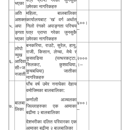
पत्र प्राप्त गरेका जुनसुकै
भएका
उमेरका नागरिकहरु
अति
महिला, बालबालिका
अशक्त
कार्यालयबाट ‘ख’ वर्ग अर्थात्
६००।
५.
अपा
निलो रंगको अपाङ्गता परिचय
–
ङ्गता
पत्र प्राप्त गरेका जुनसुकै
भएका
उमेरका नागरिकहरु
बनकरिया, राउटे, सुरेल, हायु,
लोपो
राजी, किसान, लेप्चा, मेचे र
न्मुख
कुसवडिया (पत्थरकट्टा,
२०००
६.
आदिवा
सिलकट, कुशवधिया,
।–
सी÷ज
कुचबधिया) जातीका
नजाती
नागरिकहरु
पाँच वर्ष उमेर ननाघेका देहाय
वमोजिमका बालबालिका:
कर्णाली अञ्चलका
बालबा
४००।
७.
जिल्लाहरुका एक आमाका
लिका
–
बढीमा २ बालबालिका
देशभरीका दलित परिवारका एक
आमाका बढीमा २ बालबालिका