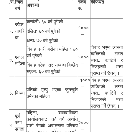
.सं.
न्वित
रकम
कैफियत
अवस्था
वर्ग
रु.
कर्णालीः ६० वर्ष पुगेको
ज्येष्ठ
१०००
१.
नागरि
दलितः ६० वर्ष पुगेको
।–
क
अन्यः ७० वर्ष पुगेको
विवाह भएमा त्यस्ता
विवाह नगरी बसेका महिलाः ६०
व्यक्तिको लगत
वर्ष पुगेको
एकल
१०००
२.
स्वत.. काटिने र
महिला
।–
विवाह गरेका तर सम्बन्ध बिच्छेद
निजहरुले भत्ता
भएकाः ६० वर्ष पुगेको
प्राप्त गर्ने छैनन् ।
१०००
विवाह भएमा त्यस्ता
।–
व्यक्तिको लगत
पतिको मृत्यु भएका जुनसुकै
३.
विधवा
स्वत.. काटिने र
उमेरका महिला
निजहरुले भत्ता
प्राप्त गर्ने छैनन् ।
महिला, बालबालिका
पूर्ण
कार्यालयबाट ‘क’ वर्ग अर्थात्
अपा
२०००
४.
रातो रंगको अपाङ्गता परिचय
ङ्गता
।–