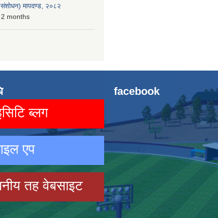
रो संशोधन) मापदण्ड, २०८२
 2 months
ि
facebook
िटि ब्लग
ाइल एप
ानीय तह वेबसाइट