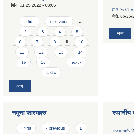
मिति:
01/25/2022 - 08:06
आ.व २०८२-०८३
मिति:
06/25/
Pages
« first
‹ previous
…
2
3
4
5
अन्य
6
7
8
9
10
11
12
13
14
15
16
…
next ›
last »
अन्य
नमुना फारमहरु
स्थानीय 
Pages
« first
‹ previous
1
माण्डवी गाउँप