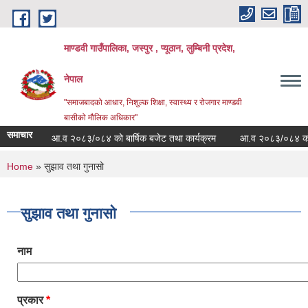
Skip to main content
माण्डवी गाउँपालिका, जस्पुर , प्यूठान, लुम्बिनी प्रदेश,
नेपाल
"समाजबादको आधार, निशुल्क शिक्षा, स्वास्थ्य र रोजगार माण्डवी
बासीको मौलिक अधिकार"
समाचार
आ.व २०८३/०८४ को बार्षिक बजेट तथा कार्यक्रम
आ.व २०८३/०८४ को बजेट
You are here
Home
» सुझाव तथा गुनासो
सुझाव तथा गुनासो
नाम
प्रकार
*