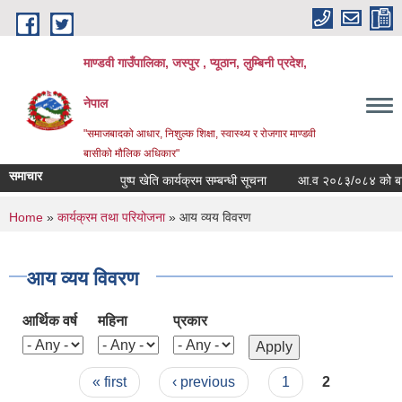
Skip to main content
माण्डवी गाउँपालिका, जस्पुर , प्यूठान, लुम्बिनी प्रदेश,
नेपाल
"समाजबादको आधार, निशुल्क शिक्षा, स्वास्थ्य र रोजगार माण्डवी
बासीको मौलिक अधिकार"
समाचार
पुष्प खेति कार्यक्रम सम्बन्धी सूचना
आ.व २०८३/०८४ को बार्षिक
You are here
Home
»
कार्यक्रम तथा परियोजना
» आय व्यय विवरण
आय व्यय विवरण
आर्थिक वर्ष
महिना
प्रकार
Pages
« first
‹ previous
1
2