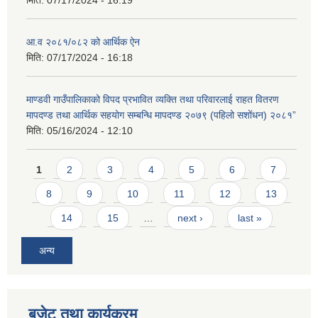
मिति:
07/17/2024 - 16:19
आ.व २०८१/०८२ को आर्थिक ऐन
मिति:
07/17/2024 - 16:18
माण्डवी गाउँपालिकाको विपद प्रभावित व्यक्ति तथा परिवारलाई राहत वितरण
मापदण्ड तथा आर्थिक सहयोग सम्बन्धि मापदण्ड २०७९ (पहिलो सशोंधन) २०८१”
मिति:
05/16/2024 - 12:10
Pages
1
2
3
4
5
6
7
8
9
10
11
12
13
14
15
…
next ›
last »
अन्य
बजेट तथा कार्यक्रम