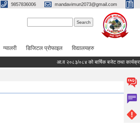
9857836006
mandavimun2073@gmail.com
Search form
Search
ग्यालरी
डिजिटल प्रोफाइल
विद्यालयहरु
आ.व २०८३/०८४ को बार्षिक बजेट तथा कार्यक्रम