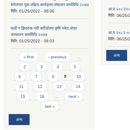
बेरोजगार युवा लक्षित कार्यक्रम संचालन कार्यविधि २०७७
आ.व २०८२/०८३
मिति:
01/25/2022 - 08:06
मिति:
06/25/
माडी र झिम्रुक नदी करीडोरमा कृषि पकेट क्षेत्र
आ.व २०८२-०८३
सञ्चालन कार्यविधि २०७७
मिति:
06/25/
मिति:
01/25/2022 - 08:03
Pages
अन्य
« first
‹ previous
…
2
3
4
5
6
7
8
9
10
11
12
13
14
15
16
…
next ›
last »
अन्य