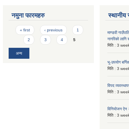
नमुना फारमहरु
स्थानीय 
Pages
« first
‹ previous
1
माण्डवी गाउँप
नागरिको लागि
2
3
4
5
मिति :
3 week
अन्य
भू-उपयोग बर्ग
मिति :
3 week
विपद व्यवस्था
मिति :
3 week
विनियोजन ऐन
मिति :
3 week