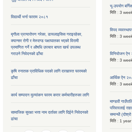
भू-उपयोग बर्ग
मिति :
3 week
विद्यार्थी भर्ना फाराम २०८१
विपद व्यवस्था
मृगौला प्रत्यारोपण गरेका, डायलाइसिस गराइरहेका,
मिति :
3 week
क्यान्सर रोगी र मेरुदण्ड पक्षाघातका भएको विरामी
प्रमाणित गर्ने र औषधि उपचार बापत खर्च उपलब्ध
गराउने निवेदनको ढाँचा
विनियोजन ऐन
मिति :
3 week
कृषि स्नातक प्राविधिक पदको लागि दरखास्त फारमको
ढाँचा
आर्थिक ऐन २
मिति :
3 week
कार्य सम्पादन मुल्यांकन फारम करार कर्मचारीहरुका लागि
माण्डवी गाउँपा
परिवारलाई राह
सामाजिक सुरक्षा भत्ता नाम दर्ताका लागि दिईने निवेदनको
सम्वन्धी (दोश्
ढांचा
मिति :
1 year