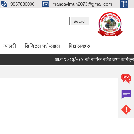
9857836006
mandavimun2073@gmail.com
Search form
Search
ग्यालरी
डिजिटल प्रोफाइल
विद्यालयहरु
आ.व २०८३/०८४ को बार्षिक बजेट तथा कार्यक्रम