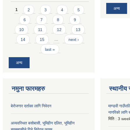
Pages
अन्य
1
2
3
4
5
6
7
8
9
10
11
12
13
14
15
…
next ›
last »
अन्य
नमुना फारमहरु
स्थानीय 
बेरोजगार दर्ताका लागि निवेदन
माण्डवी गाउँप
नागरिको लागि
मिति :
3 week
अव्यवस्थित बसोबासी, भूमिहीन दलित, भूमिहीन
सुकुम्बासीले दिने निवेदन फारम