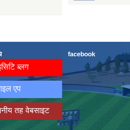
ि
facebook
िटि ब्लग
ाइल एप
ानीय तह वेबसाइट