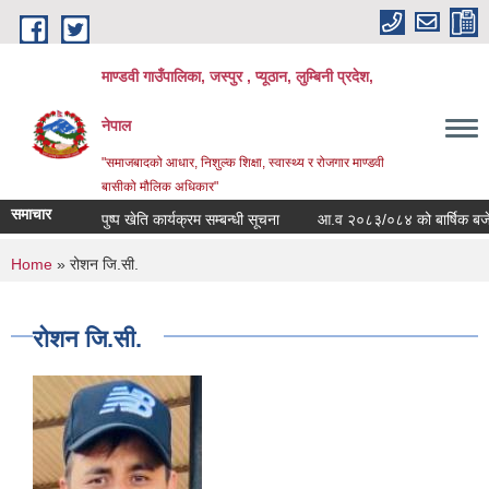
Skip to main content
माण्डवी गाउँपालिका, जस्पुर , प्यूठान, लुम्बिनी प्रदेश,
नेपाल
"समाजबादको आधार, निशुल्क शिक्षा, स्वास्थ्य र रोजगार माण्डवी
बासीको मौलिक अधिकार"
समाचार
पुष्प खेति कार्यक्रम सम्बन्धी सूचना
आ.व २०८३/०८४ को बार्षिक बजेट तथा
You are here
Home
» रोशन जि.सी.
रोशन जि.सी.