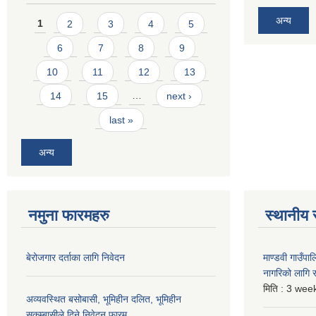
Pages
अन्य
1
2
3
4
5
6
7
8
9
10
11
12
13
14
15
…
next ›
last »
अन्य
नमुना फारमहरु
स्थानीय 
बेरोजगार दर्ताका लागि निवेदन
माण्डवी गाउँप
नागरिको लागि
मिति :
3 week
अव्यवस्थित बसोबासी, भूमिहीन दलित, भूमिहीन
सुकुम्बासीले दिने निवेदन फारम