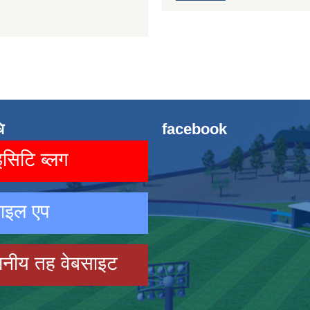
ि
facebook
िटि ब्लग
ाइल एप
ानीय तह वेबसाइट