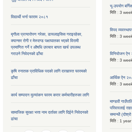
भू-उपयोग बर्ग
मिति :
3 week
विद्यार्थी भर्ना फाराम २०८१
विपद व्यवस्था
मृगौला प्रत्यारोपण गरेका, डायलाइसिस गराइरहेका,
मिति :
3 week
क्यान्सर रोगी र मेरुदण्ड पक्षाघातका भएको विरामी
प्रमाणित गर्ने र औषधि उपचार बापत खर्च उपलब्ध
गराउने निवेदनको ढाँचा
विनियोजन ऐन
मिति :
3 week
कृषि स्नातक प्राविधिक पदको लागि दरखास्त फारमको
ढाँचा
आर्थिक ऐन २
मिति :
3 week
कार्य सम्पादन मुल्यांकन फारम करार कर्मचारीहरुका लागि
माण्डवी गाउँपा
परिवारलाई राह
सामाजिक सुरक्षा भत्ता नाम दर्ताका लागि दिईने निवेदनको
सम्वन्धी (दोश्
ढांचा
मिति :
1 year