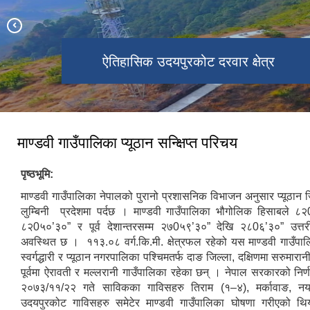
स्थानीय तह सदस्य निर्वाचन २०७९ मा
ऐतिहासिक उदयपुरकोट दरवार क्षेत्र
ऐतिहासिक उदयपुरकोट दरवार क्षेत्र
बंगलाचुली ठुलिलेख पर्यटकीय क्षेत्र
नवनिर्वाचित जनप्रतिनिधि
मार्सीबाङ्ग खेलकुद मैदान
माण्डवी गाउँपालिका प्यूठान सन्क्षिप्त परिचय
पृष्ठभूमि:
माण्डवी गाउँपालिका नेपालको पुरानो प्रशासनिक विभाजन अनुसार प्यूठान 
लुम्बिनी प्रदेशमा पर्दछ । माण्डवी गाउँपालिका भौगोलिक हिसाबले ८
८२0५०’३०” र पूर्व देशान्तरसम्म २७0५९’३०” देखि २८0६’३०” उत्तरी
अवस्थित छ । ११३.०८ वर्ग.कि.मी. क्षेत्रफल रहेको यस माण्डवी गाउँपाल
स्वर्गद्धारी र प्यूठान नगरपालिका पश्चिमतर्फ दाङ जिल्ला, दक्षिणमा सरुमारा
पूर्वमा ऐरावती र मल्लरानी गाउँपालिका रहेका छन् । नेपाल सरकारको निर
२०७३/११/२२ गते साविकका गाविसहरु तिराम (१–४), मर्कावाङ, नयाँग
उदयपुरकोट गाविसहरु समेटेर माण्डवी गाउँपालिका घोषणा गरीएको थिय