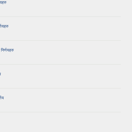
णयहरु
्णयहरु
निर्णयहरु
य
्णय