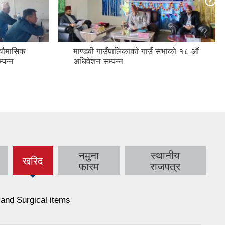
चौमासिक
माण्डवी गाउँपालिकाको गाउँ सभाको १८ औं
्पन्न
अधिवेशन सम्पन्न
नमुना
स्थानीय
खरिद
(active
फारम
राजपत्र
tab)
and Surgical items