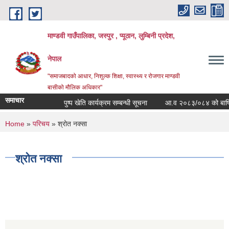
Skip to main content
माण्डवी गाउँपालिका, जस्पुर , प्यूठान, लुम्बिनी प्रदेश,
नेपाल
"समाजबादको आधार, निशुल्क शिक्षा, स्वास्थ्य र रोजगार माण्डवी
बासीको मौलिक अधिकार"
समाचार
पुष्प खेति कार्यक्रम सम्बन्धी सूचना
आ.व २०८३/०८४ को बार्षिक बज
You are here
Home
»
परिचय
» श्रोत नक्सा
श्रोत नक्सा