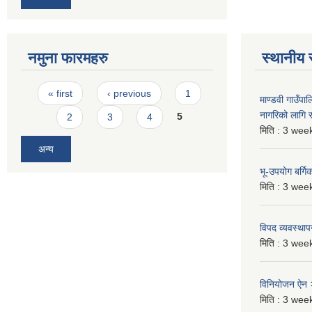
नमुना फारमहरु
स्थानीय 
Pages
« first
‹ previous
1
माण्डवी गाउँप
नागरिको लागि
2
3
4
5
मिति :
3 week
अन्य
भू-उपयोग बर्ग
मिति :
3 week
विपद व्यवस्था
मिति :
3 week
विनियोजन ऐन
मिति :
3 week