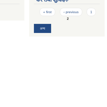
Pages
« first
‹ previous
1
2
अन्य