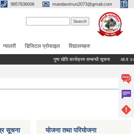
9857836006
mandavimun2073@gmail.com
Search form
Search
ग्यालरी
डिजिटल प्रोफाइल
विद्यालयहरु
पुष्प खेति कार्यक्रम सम्बन्धी सूचना
आ.व २०८३/०८४
्र सूचना
योजना तथा परियोजना