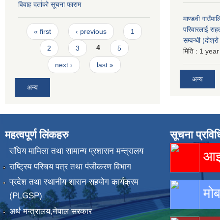
विवाह दर्ताको सूचना फाराम
माण्डवी गाउँपा
Pages
परिवारलाई राह
« first
‹ previous
1
सम्वन्धी (दोश्
2
3
4
5
मिति :
1 year
next ›
last »
अन्य
अन्य
महत्वपूर्ण लिंकहरु
सूचना प्रविध
संघिय मामिला तथा सामान्य प्रशासन मन्त्रालय
आइस
राष्ट्रिय परिचय पत्र तथा पंजीकरण विभाग
प्रदेश तथा स्थानीय शासन सहयोग कार्यक्रम
मोब
(PLGSP)
अर्थ मन्त्रालय,नेपाल सरकार